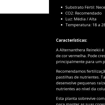
Substrato Fértil: Nec
CO2: Recomendado
Luz: Média / Alta
Temperatura: 18 a 2
Características:
A Alternanthera Reinekii 
de cor vermelha. Pode cr
principalmente para um pl
Recomendamos fertilização 
pastilhas de nutrientes. T
desenvolve pequenas raíze
nutrientes ao nível da col
Esta planta sobrevive com
para manter as suas cores