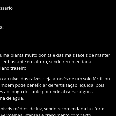
essário
8C
é uma planta muito bonita e das mais fáceis de manter
escer bastante em altura, sendo recomendada
ano traseiro.
ao nível das raízes, seja através de um solo fértil, ou
ambém pode beneficiar de fertilização liquida, pois
s ao longo do caule por onde absorve alguns
una de água.
 níveis médios de luz, sendo recomendada luz forte
 vermelhas intensas e crescimento compacto.