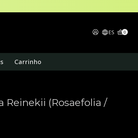
ES
0
os
Carrinho
 Reinekii (Rosaefolia /