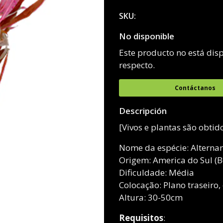
SKU:
No disponible
Este producto no está dis
respecto.
Contáctanos
Descripción
[Vivos e plantas são obti
Nome da espécie: Alternan
Origem: America do Sul (Bo
Dificuldade: Média
Colocação: Plano traseiro, 
Altura: 30-50cm
Requisitos
: