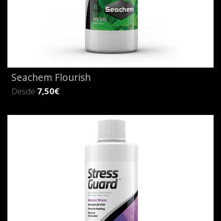
Seachem Flourish
Desde
7,50€