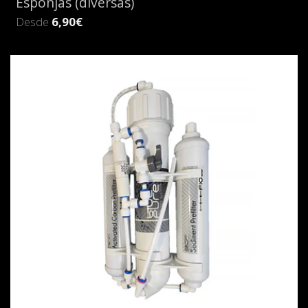
Esponjas (diversas)
Desde
6,90€