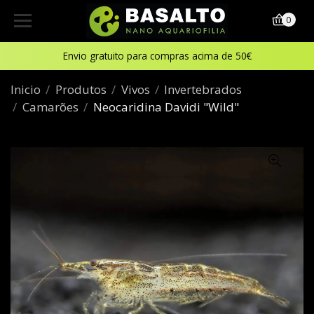
0
Envio gratuito para compras acima de 50€
Inicio
Produtos
Vivos
Invertebrados
Camarões
Neocaridina Davidi "Wild"