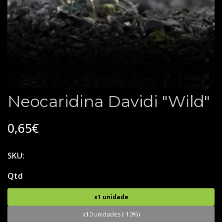
Neocaridina Davidi "Wild"
0,65€
SKU:
Qtd
x1 unidade
x10 unidades (-10%)