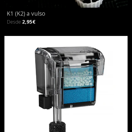
K1 (K2) a vulso
Desde
2,95€