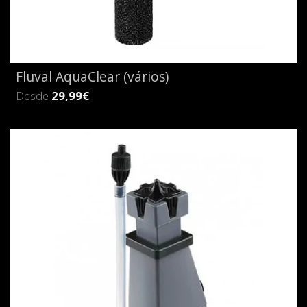
Fluval AquaClear (vários)
Desde
29,99€