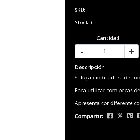
SKU:
Stock:
6
Cantidad
-
+
Descripción
Solução indicadora de co
Para utilizar com peças d
Apresenta cor diferente c
Compartir: