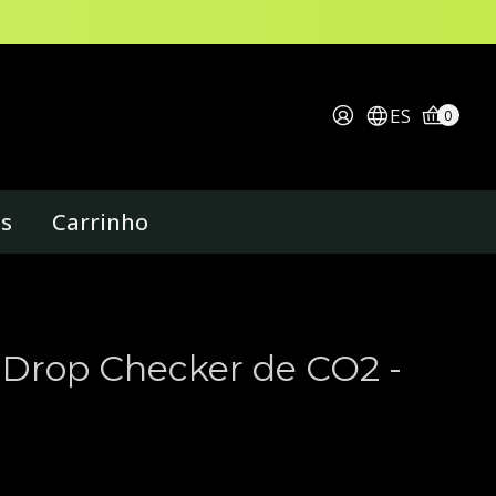
ES
0
os
Carrinho
 Drop Checker de CO2 -