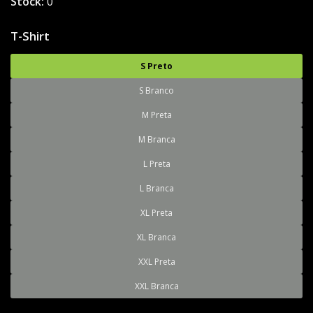
Stock:
0
T-Shirt
S Preto
S Branco
M Preta
M Branca
L Preta
L Branca
XL Preta
XL Branca
XXL Preta
XXL Branca