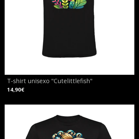
T-shirt unisexo "Cutelittlefish"
14,90€