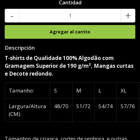
Cantidad
-
+
Descripción
T-shirts de Qualidade 100% Algodão com
Gramagem Superior de 190 g/m², Mangas curtas
e Decote redondo.
Tamanho:
S
M
L
XL
Largura/Altura
48/70
51/72
54/74
57/76
(CM):
Tamanhos de criança, cortes de senhora, e outras