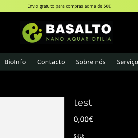
Envio gratuito para compras acima de 50€
BioInfo
Contacto
Sobre nós
Serviç
test
0,00€
SKU: