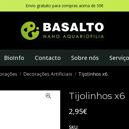
Envio gratuito para compras acima de 50€
BioInfo
Contacto
Sobre nós
Serviç
orações
Decorações Artificiais
Tijolinhos x6
Tijolinhos x6
2,95€
SKU: