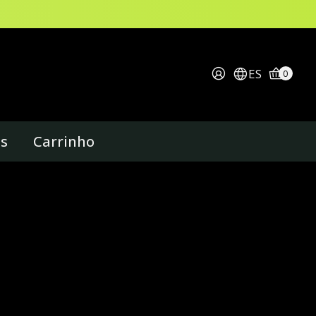
ES
0
os
Carrinho