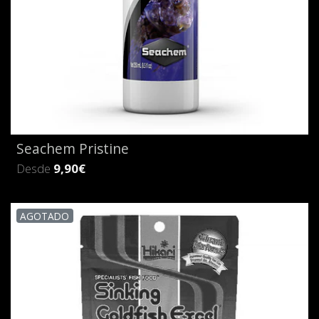
Seachem Pristine
Desde
9,90€
AGOTADO