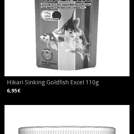
Hikari Sinking Goldfish Excel 110g
6,95€