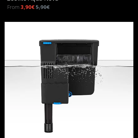
From
3,90€
5,90€