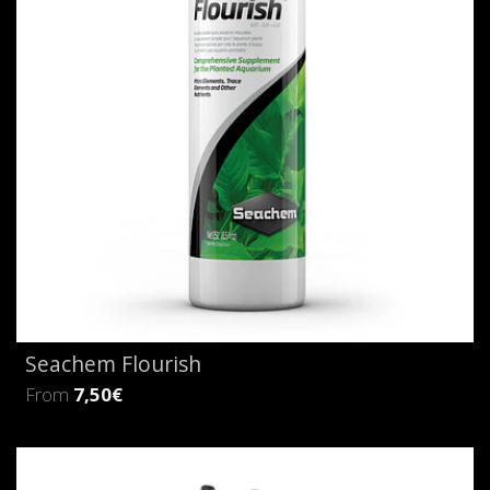
Seachem Flourish
From
7,50€