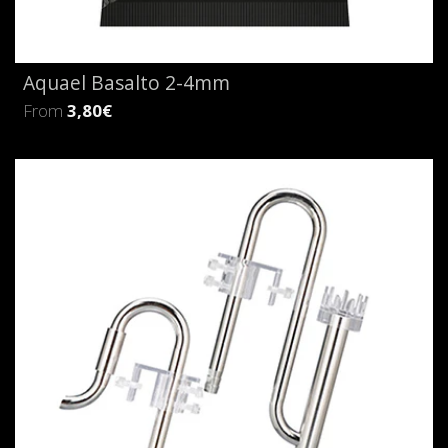
Aquael Basalto 2-4mm
From
3,80€