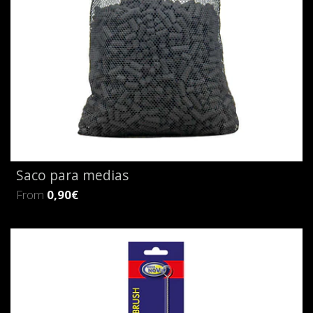
Saco para medias
From
0,90€