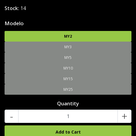
Stock:
14
Modelo
MY2
MY3
MY5
MY10
MY15
MY25
Quantity
-
+