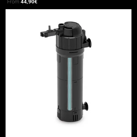
From
44,90€