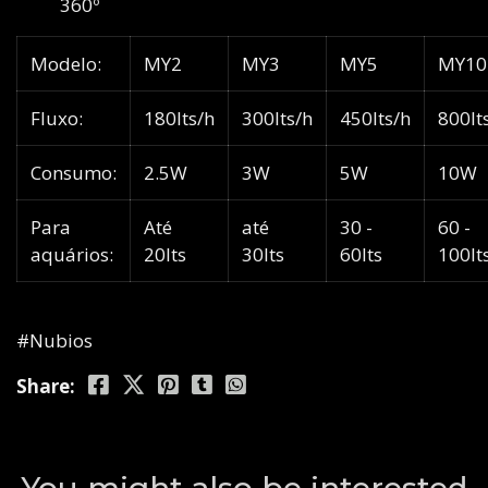
360º
Modelo:
MY2
MY3
MY5
MY10
Fluxo:
180lts/h
300lts/h
450lts/h
800lt
Consumo:
2.5W
3W
5W
10W
Para
Até
até
30 -
60 -
aquários:
20lts
30lts
60lts
100lt
#Nubios
Share: