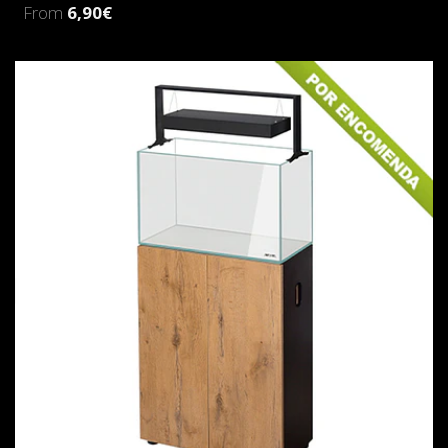
From
6,90€