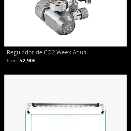
Regulador de CO2 Week Aqua
From
52,90€