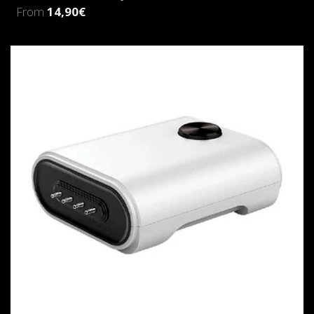
From
14,90€