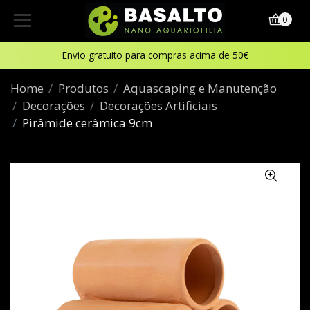
0
Envio gratuito para compras acima de 50€
Home
Produtos
Aquascaping e Manutenção
Decorações
Decorações Artificiais
Pirâmide cerâmica 9cm