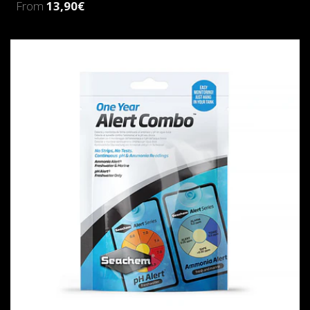
From
13,90€