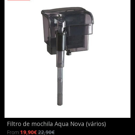
Filtro de mochila Aqua Nova (vários)
From
19,90€
22,90€