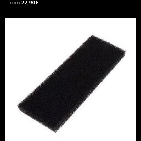
From
27,90€