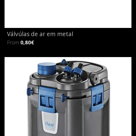
Válvúlas de ar em metal
From
0,80€