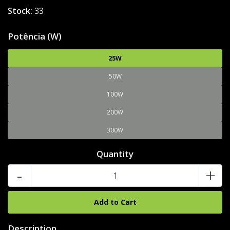
Stock:
33
Potência (W)
25W
50W
100W
200W
300W
Quantity
-
+
Description