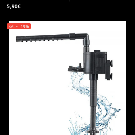
5,90€
SALE -19%