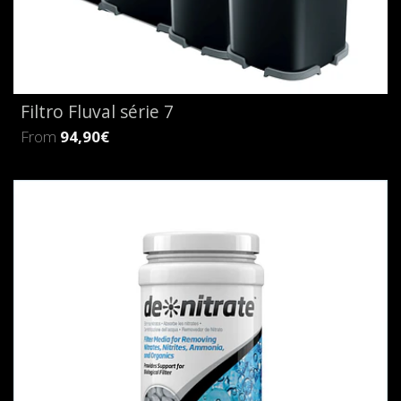
Filtro Fluval série 7
From
94,90€