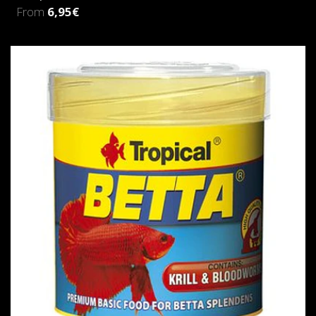
From
6,95€