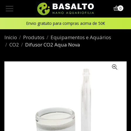
0
Envio gratuito para compras acima de 50€
Inicio
Produtos
Equipamentos e Aquários
CO2
Difusor CO2 Aqua Nova