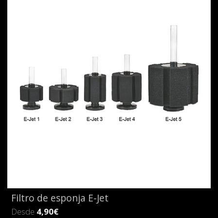
Filtro de esponja E-Jet
Desde
4,90€