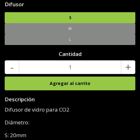
Difusor
S
M
L
Cantidad
-
+
Descripción
Difusor de vidro para CO2
Diâmetro:
S: 20mm