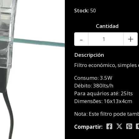
Stock:
50
Cantidad
-
+
Descripción
Filtro económico, simples 
Consumo: 3.5W
Débito: 380lts/h
Para aquários até: 25lts
Dimensões: 16x13x4cm
Nota: Este filtro pode ta
Compartir: