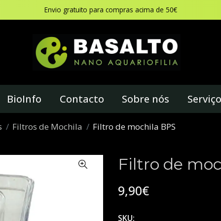
Envio gratuito para compras acima de 50€
BioInfo
Contacto
Sobre nós
Serviç
s
Filtros de Mochila
Filtro de mochila BPS
Filtro de mo
9,90€
SKU: