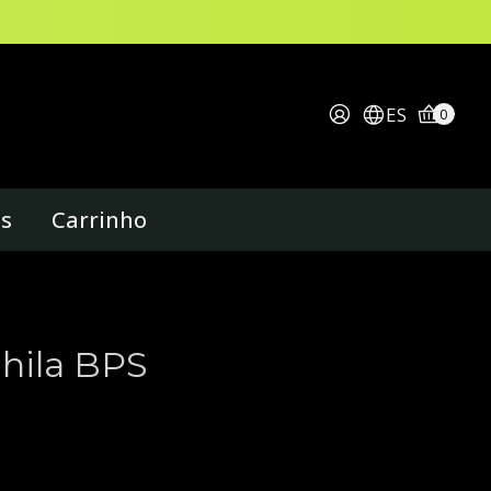
ES
0
os
Carrinho
chila BPS