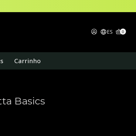
ES
0
os
Carrinho
ta Basics