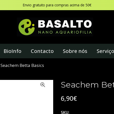
Envio gratuito para compras acima de 50€
BioInfo
Contacto
Sobre nós
Serviç
Seachem Betta Basics
Seachem Bet
6,90€
SKU: