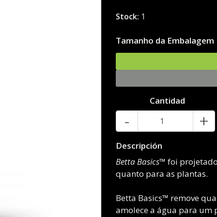
Stock:
1
Tamanho da Embalagem
Cantidad
-
+
Descripción
Betta Basics™
foi projetado
quanto para as plantas.
Betta Basics™ remove qual
amolece a água para um p