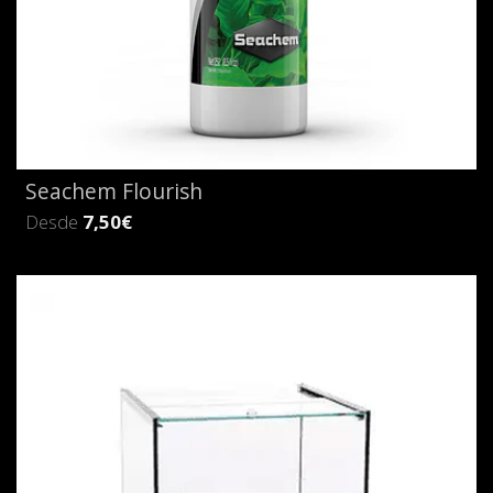
Seachem Flourish
Desde
7,50€