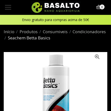
0
Envio gratuito para compras acima de 50€
Início
Produtos
Consumiveis
Condicionadores
Seachem Betta Basics