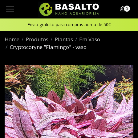
0
Envio gratuito para compras acima de 50€
Home
Produtos
Plantas
Em Vaso
Cryptocoryne "Flamingo" - vaso