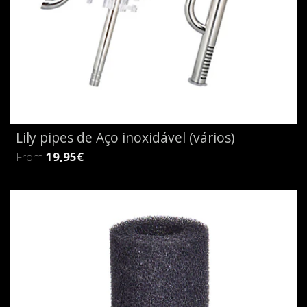
Lily pipes de Aço inoxidável (vários)
From
19,95€