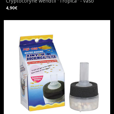
Cryptocoryne wendtii "Tropica" - vaso
4,90€