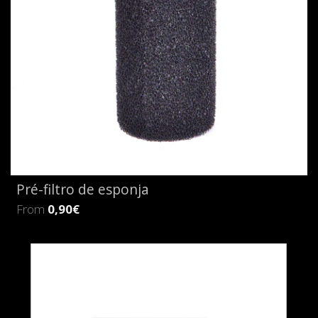
Pré-filtro de esponja
From
0,90€