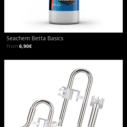
Seachem Betta Basics
From
6,90€