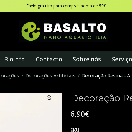
Envio gratuito para compras acima de 50€
BioInfo
Contacto
Sobre nós
Serviç
corações
Decorações Artificiais
Decoração Resina - A
Decoração Re
6,90€
SKU: