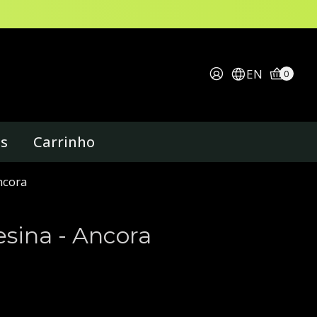
EN
0
os
Carrinho
ncora
sina - Ancora