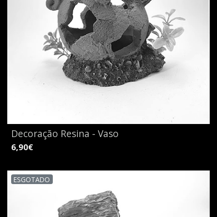
Decoração Resina - Vaso
6,90€
ESGOTADO