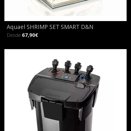
Aquael SHRIMP SET SMART D&N
Desde
67,90€