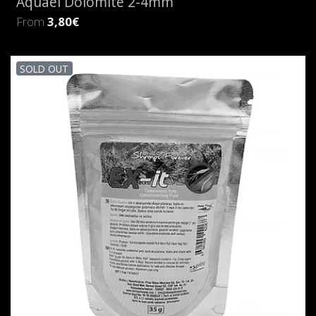
Aquael Dolomite 2-4mm
From
3,80€
SOLD OUT