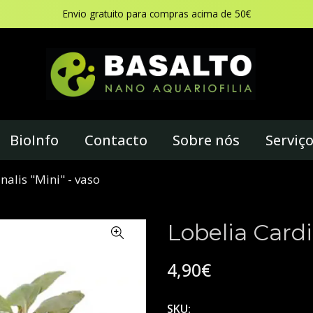
Envio gratuito para compras acima de 50€
BioInfo
Contacto
Sobre nós
Serviç
nalis "Mini" - vaso
Lobelia Cardi
4,90€
SKU: