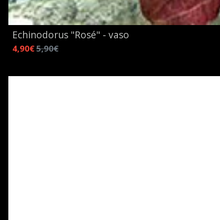
Echinodorus "Rosé" - vaso
4,90€
5,90€