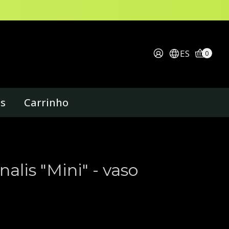
ES
0
os
Carrinho
nalis "Mini" - vaso