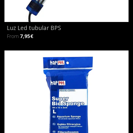
Luz Led tubular BPS
From
7,95€