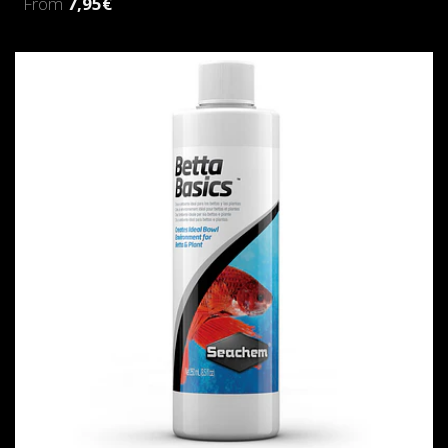
From
7,95€