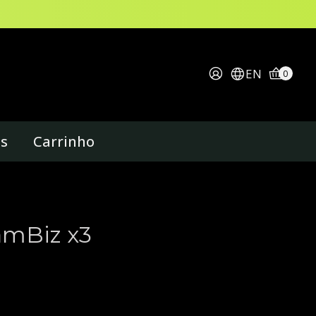
EN
0
os
Carrinho
amBiz x3