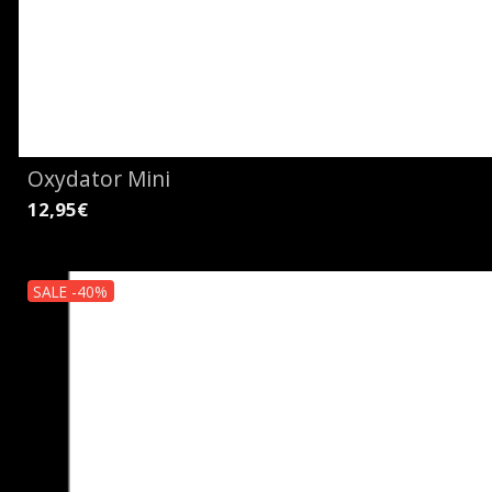
Oxydator Mini
12,95€
SALE -40%