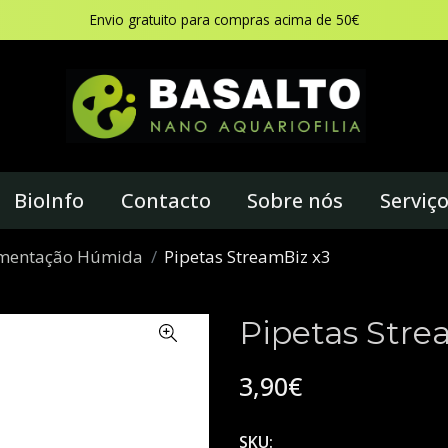
Envio gratuito para compras acima de 50€
BioInfo
Contacto
Sobre nós
Serviç
imentação Húmida
Pipetas StreamBiz x3
Pipetas Stre
3,90€
SKU: