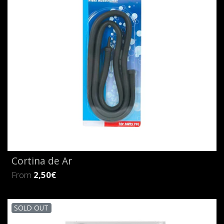
Cortina de Ar
From
2,50€
SOLD OUT