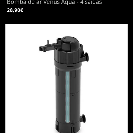
Bomba de ar Venus Aqua - 4 saídas
28,90€