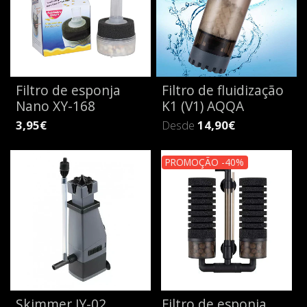
Filtro de esponja
Filtro de fluidização
Nano XY-168
K1 (V1) AQQA
3,95€
Desde
14,90€
PROMOÇÃO -40%
Skimmer JY-02
Filtro de esponja