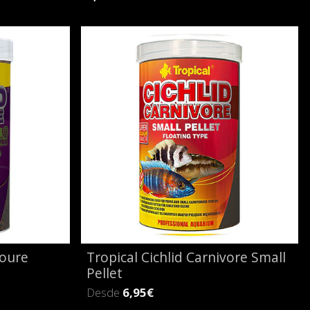
voure
Tropical Cichlid Carnivore Small
Pellet
Desde
6,95€