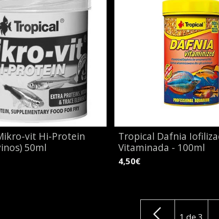
Mikro-vit Hi-Protein
Tropical Dafnia Iofiliz
vinos) 50ml
Vitaminada - 100ml
4,50€
1
de
3