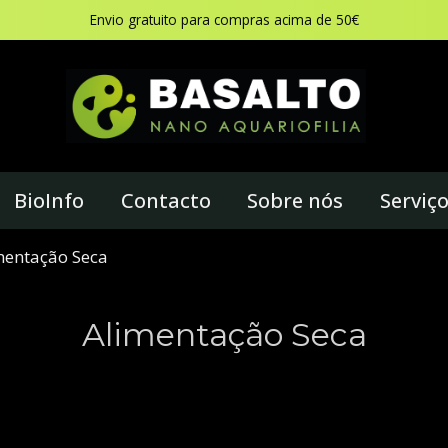
Envio gratuito para compras acima de 50€
BioInfo
Contacto
Sobre nós
Serviç
mentação Seca
Alimentação Seca