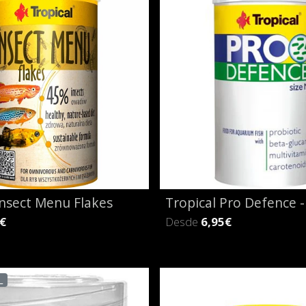
Insect Menu Flakes
Tropical Pro Defence 
€
Desde
6,95€
L