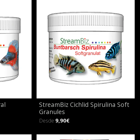
al
StreamBiz Cichlid Spirulina Soft
Granules
Desde
9,90€