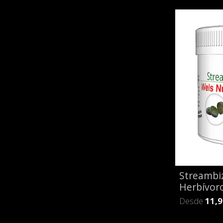
Streambi
Herbívor
Desde
11,