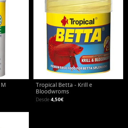
- M
Tropical Betta - Krill e
Bloodwroms
Desde
4,50€