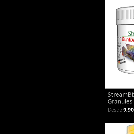
StreamBiz
Granules
Desde
9,90