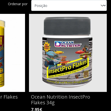
Ordenar por
or Flakes
Ocean Nutrition InsectPro
Flakes 34g
7,95€