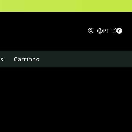
PT
0
os
Carrinho