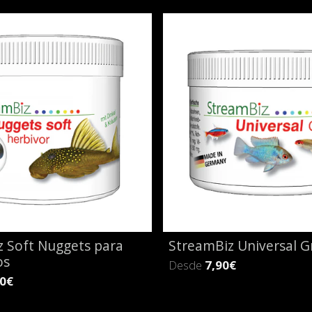
z Soft Nuggets para
StreamBiz Universal G
os
Desde
7,90€
90€