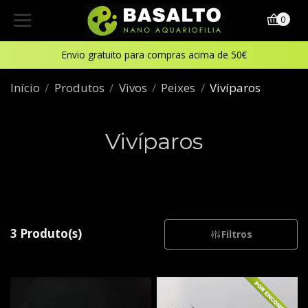
0
Envio gratuito para compras acima de 50€
Início
Produtos
Vivos
Peixes
Vivíparos
Vivíparos
3 Produto(s)
Filtros