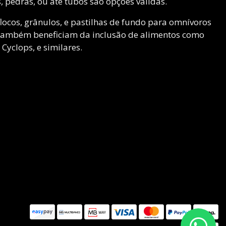
pedras, ou até tubos são opções válidas.
locos, grânulos, e pastilhas de fundo para omnívoros
 também beneficiam da inclusão de alimentos como
 Cyclops, e similares.