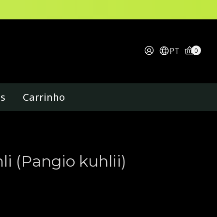
PT
0
os
Carrinho
i (Pangio kuhlii)