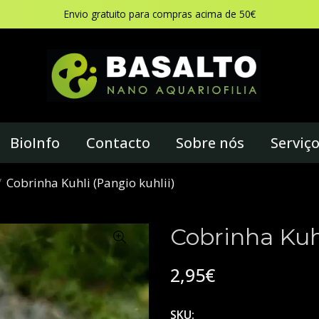
Envio gratuito para compras acima de 50€
BioInfo
Contacto
Sobre nós
Serviç
Cobrinha Kuhli (Pangio kuhlii)
Cobrinha Kuhl
2,95€
SKU: