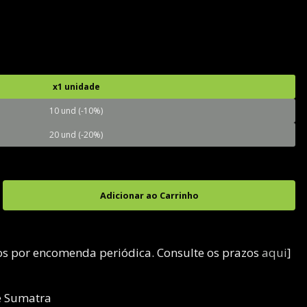
x1 unidade
10 und (-10%)
20 und (-20%)
dos por encomenda periódica. Consulte os prazos
aqui
]
e Sumatra