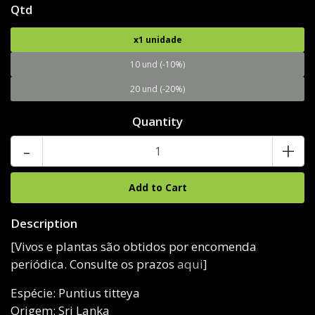
Qtd
x1 unidade
10 und (-10%)
20 und (-20%)
Quantity
-
+
Description
[Vivos e plantas são obtidos por encomenda
periódica. Consulte os prazos
aqui
]
Espécie: Puntius titteya
Origem: Sri Lanka