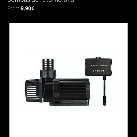
From
9,90€