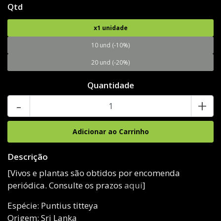
Qtd
x1 unidade
10 und (-10%)
20 und (-20%)
Quantidade
-
+
Descrição
[Vivos e plantas são obtidos por encomenda
periódica. Consulte os prazos
aqui
]
Espécie: Puntius titteya
Origem: Sri Lanka