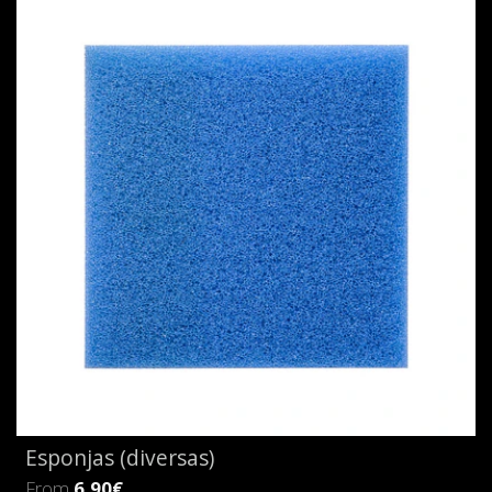
Esponjas (diversas)
From
6,90€