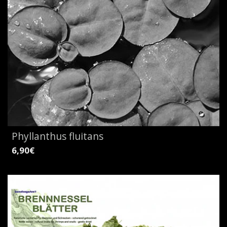
Phyllanthus fluitans
6,90€