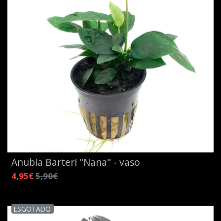
Anubia Barteri "Nana" - vaso
4,95€
5,90€
ESGOTADO