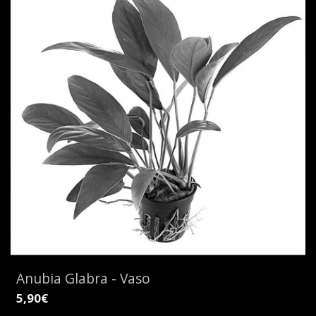
Anubia Glabra - Vaso
5,90€