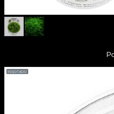
P
ESGOTADO