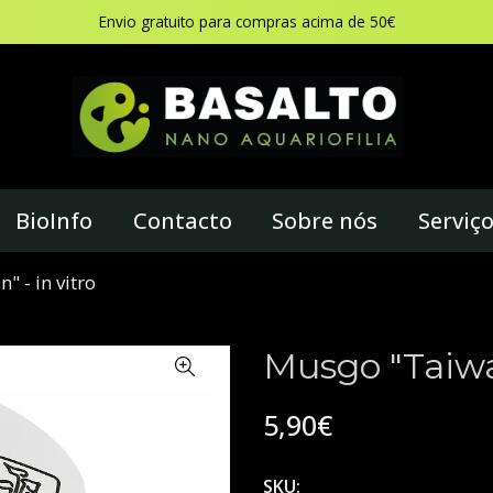
Envio gratuito para compras acima de 50€
BioInfo
Contacto
Sobre nós
Serviç
 - in vitro
Musgo "Taiwan
5,90€
SKU: