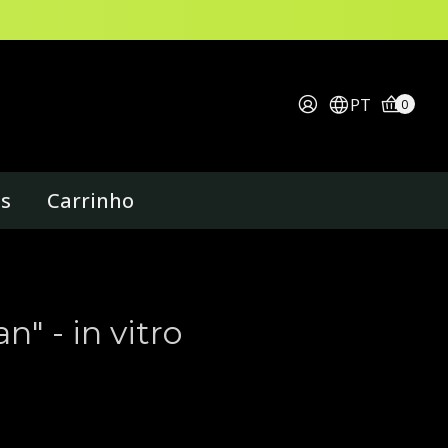
PT
0
os
Carrinho
" - in vitro