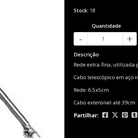
Stock:
18
Quantidade
-
+
Descrição
Rede extra-fina, utilizad
Cabo telescópico em aço i
Rede: 6.5x5cm
Cabo extensível até 39cm
Partilhar: