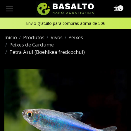
0
Envio gratuito para compras acima de 50€
Início
Produtos
Vivos
Peixes
Peixes de Cardume
Tetra Azul (Boehlkea fredcochui)