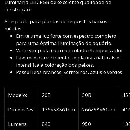
Lúminária LED RGB de excelente qualidade de
construção.
Adequada para plantas de requisitos baixos-
médios
Emite uma luz forte com espectro completo
para uma óptima iluminação do aquário.
Vem equipada com controlador/temporizador
Favorece o crescimento de plantas naturais e
intensifica a coloração dos peixes.
Possui leds brancos, vermelhos, azuis e verdes
Modelo:
20B
30B
45
Dimensões:
176×58×61cm
266×58×61cm
41
Lumens:
840
950
13