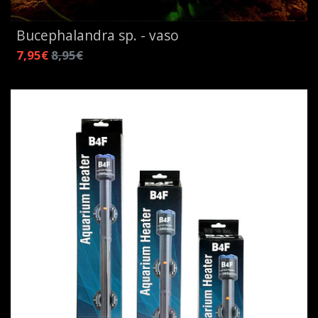
Bucephalandra sp. - vaso
7,95€
8,95€