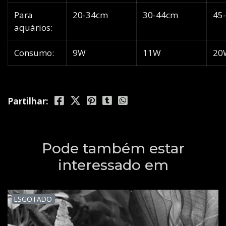
Para
20-34cm
30-44cm
45
aquários:
Consumo:
9W
11W
20
Partilhar:
Pode também estar
interessado em
ESGOTADO