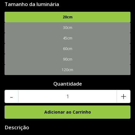
Tamanho da luminária
20cm
30cm
45cm
60cm
90cm
120cm
Quantidade
-
+
Descrição