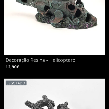
Decoração Resina - Helicoptero
12,90€
ESGOTADO