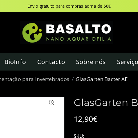
Envio gratuito para compras acima de 50€
BioInfo
Contacto
Sobre nós
Serviç
mentação para Invertebrados
GlasGarten Bacter AE
GlasGarten B
12,90€
SKU: