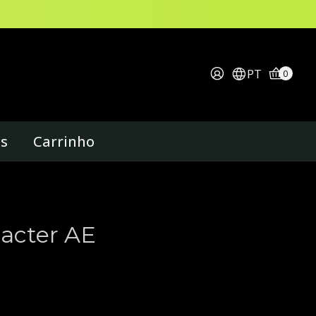
PT
0
os
Carrinho
acter AE