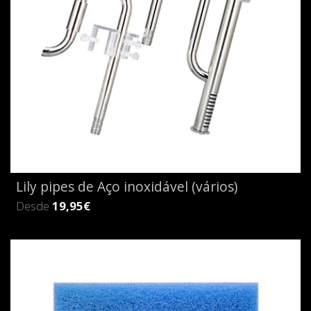
Lily pipes de Aço inoxidável (vários)
Desde
19,95€